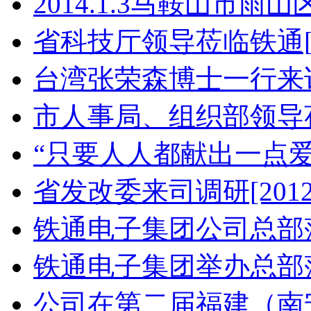
2014.1.3马鞍山市雨山
省科技厅领导莅临铁通[201
台湾张荣森博士一行来访[20
市人事局、组织部领导莅临
“只要人人都献出一点爱，
省发改委来司调研[2012-
铁通电子集团公司总部落
铁通电子集团举办总部落
公司在第二届福建（南安