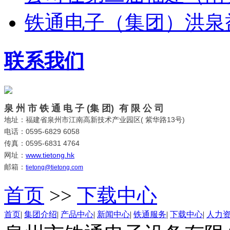
铁通电子（集团）洪泉益
联系我们
泉 州 市 铁 通 电 子 (集 团) 有 限 公 司
地址：福建省泉州市江南高新技术产业园区( 紫华路13号)
电话：0595-6829 6058
传真：0595-6831 4764
网址：
www.tietong.hk
邮箱：
tietong@tietong.com
首页
>>
下载中心
首页
|
集团介绍
|
产品中心
|
新闻中心
|
铁通服务
|
下载中心
|
人力