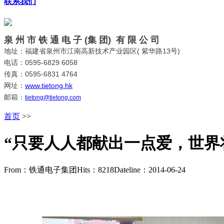
联系我们
泉 州 市 铁 通 电 子 (集 团) 有 限 公 司
地址：福建省泉州市江南高新技术产业园区( 紫华路13号)
电话：0595-6829 6058
传真：0595-6831 4764
网址：
www.tietong.hk
邮箱：
tietong@tietong.com
首页
>>
“只要人人都献出一点爱，世界将变成
From：铁通电子集团
Hits：
8218
Dateline：2014-06-24