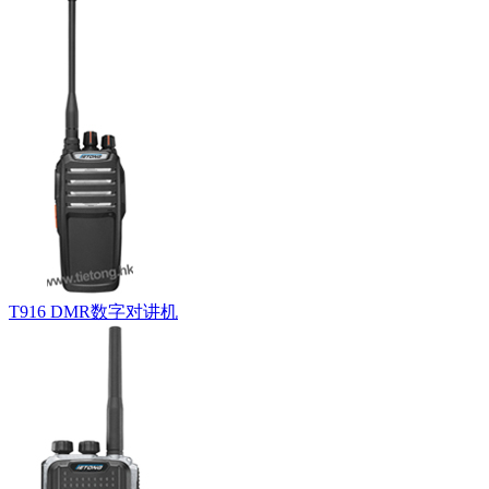
T916 DMR数字对讲机