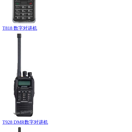
T818 数字对讲机
T928 DMR数字对讲机