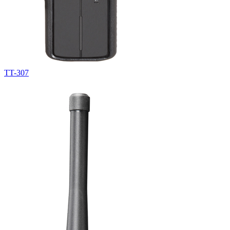
TT-307