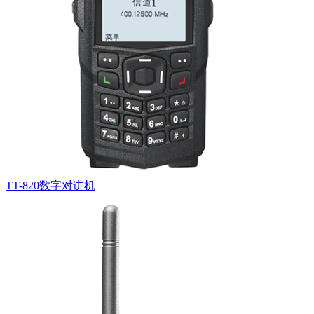
TT-820数字对讲机